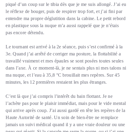
piqué d’un coup sur le tibia dès que je me suis allongé. J’ai eu
le réflexe de bouger, puis de respirer trop fort, et j’ai fini par
entendre ma propre déglutition dans la cabine. Le petit rebord
en plastique sous la nuque m’a aussi rappelé que je n’étais
pas encore détendu.
Le tournant est arrivé à la 2e séance, puis s’est confirmé à la
3e. Quand j’ai arrêté de corriger ma posture, la flottabilité a
travaillé vraiment et mes épaules se sont posées toutes seules
dans l’axe. À ce moment-là, je ne sentais plus ni mes talons ni
ma nuque, et l’eau à 35,8 °C brouillait mes repères. Sur 45
minutes, les 12 premières restaient les plus étranges.
C’est là que j’ai compris l’intérêt du bain flottant. Je ne
l’achète pas pour le plaisir immédiat, mais pour le vide mental
qui arrive après coup. J’ai aussi gardé en tête les repères de la
Haute Autorité de santé. Un soin de bien-être ne remplace
jamais un suivi médical quand il y a une vraie douleur ou une
peau qui réagit. Si la capsule me serre la gorge, ou si j’ai une