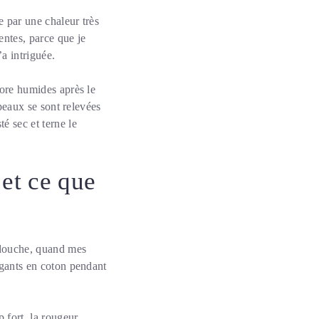
e par une chaleur très
entes, parce que je
’a intriguée.
core humides après le
 peaux se sont relevées
é sec et terne le
 et ce que
a douche, quand mes
s gants en coton pendant
 fort, la rougeur