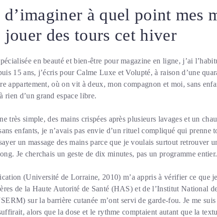
in d’imaginer à quel point mes 
 jouer des tours cet hiver
pécialisée en beauté et bien-être pour magazine en ligne, j’ai l’habit
puis 15 ans, j’écris pour Calme Luxe et Volupté, à raison d’une quara
otre appartement, où on vit à deux, mon compagnon et moi, sans enfa
 rien d’un grand espace libre.
êne très simple, des mains crispées après plusieurs lavages et un chau
s enfants, je n’avais pas envie d’un rituel compliqué qui prenne 
ssayer un massage des mains parce que je voulais surtout retrouver 
long. Je cherchais un geste de dix minutes, pas un programme entier
tion (Université de Lorraine, 2010) m’a appris à vérifier ce que je
pères de la Haute Autorité de Santé (HAS) et de l’Institut National de
ERM) sur la barrière cutanée m’ont servi de garde-fou. Je me suis 
uffirait, alors que la dose et le rythme comptaient autant que la textur