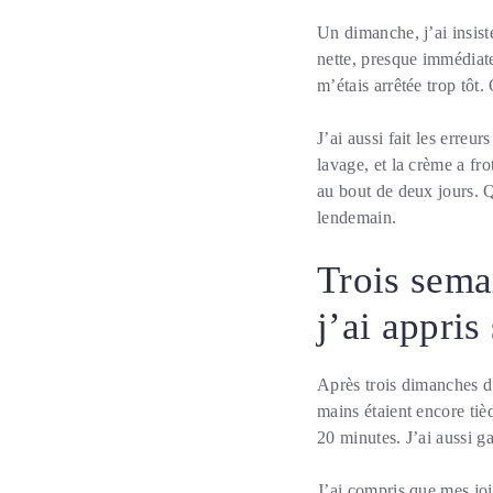
Un dimanche, j’ai insist
nette, presque immédiate
m’étais arrêtée trop tôt.
J’ai aussi fait les erreu
lavage, et la crème a fro
au bout de deux jours. Qu
lendemain.
Trois sema
j’ai appri
Après trois dimanches d’
mains étaient encore tiè
20 minutes. J’ai aussi ga
J’ai compris que mes joi