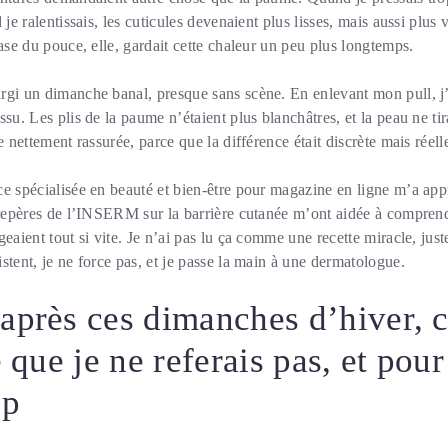
 je ralentissais, les cuticules devenaient plus lisses, mais aussi plus 
base du pouce, elle, gardait cette chaleur un peu plus longtemps.
rgi un dimanche banal, presque sans scène. En enlevant mon pull, j’
ssu. Les plis de la paume n’étaient plus blanchâtres, et la peau ne ti
e nettement rassurée, parce que la différence était discrète mais réell
e spécialisée en beauté et bien-être pour magazine en ligne m’a app
 repères de l’INSERM sur la barrière cutanée m’ont aidée à comprend
geaient tout si vite. Je n’ai pas lu ça comme une recette miracle, jus
stent, je ne force pas, et je passe la main à une dermatologue.
après ces dimanches d’hiver, c
e que je ne referais pas, et pour
up