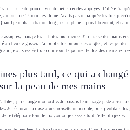
é sur la base du pouce avec de petits cercles appuyés. J’ai été frappé
, au bout de 12 minutes. Je ne l’avais pas remarquée les fois précéd
 Quand je repliais chaque doigt, ils se pliaient plus librement, et ça m
rs classiques, mais je les ai faites moi-même. J’ai massé des mains en
tté au lieu de glisser. J’ai oublié le contour des ongles, et les petites
and je suis restée trop courte sur la paume, le dos des mains est rest
ines plus tard, ce qui a changé
s sur la peau de mes mains
affilée, j’ai changé mon ordre. Je passais le massage juste après l
des. Je réduisais la dose à une noisette minuscule, puis j’enfilais de
rdé le téléphone loin de moi, sinon je cassais tout l’effet du geste.
ntures demandaient autre chose que la paume. Quand je pressais trop