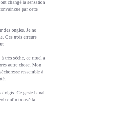
e ont changé la sensation
 convaincue par cette
ur des ongles. Je ne
e. Ces trois erreurs
ut.
 très sèche, ce rituel a
après autre chose. Mon
 sécheresse ressemble à
nté.
 doigts. Ce geste banal
voir enfin trouvé la