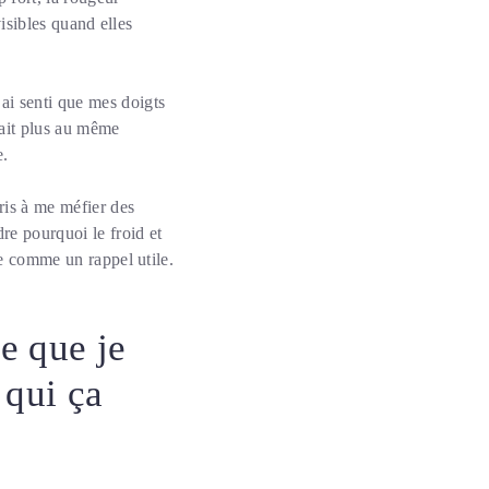
visibles quand elles
ai senti que mes doigts
rait plus au même
e.
ris à me méfier des
re pourquoi le froid et
te comme un rappel utile.
e que je
 qui ça