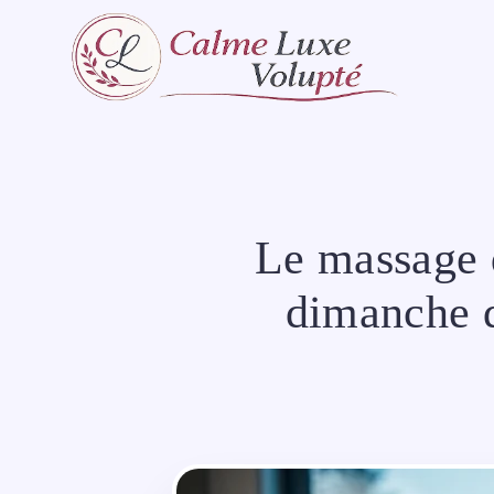
Aller
au
contenu
Le massage d
dimanche d’