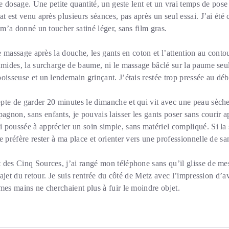
 le dosage. Une petite quantité, un geste lent et un vrai temps de pos
at est venu après plusieurs séances, pas après un seul essai. J’ai été
 m’a donné un toucher satiné léger, sans film gras.
le massage après la douche, les gants en coton et l’attention au conto
umides, la surcharge de baume, ni le massage bâclé sur la paume seul
oisseuse et un lendemain grinçant. J’étais restée trop pressée au déb
te de garder 20 minutes le dimanche et qui vit avec une peau sèche à
gnon, sans enfants, je pouvais laisser les gants poser sans courir 
 poussée à apprécier un soin simple, sans matériel compliqué. Si la
e préfère rester à ma place et orienter vers une professionnelle de sa
 des Cinq Sources, j’ai rangé mon téléphone sans qu’il glisse de mes
trajet du retour. Je suis rentrée du côté de Metz avec l’impression d’a
mes mains ne cherchaient plus à fuir le moindre objet.