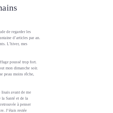
mains
ude de regarder les
ntaine d’articles par an.
nts. L’hiver, mes
ffage poussé trop fort.
tout mon dimanche soir.
une peau moins rêche,
.
 lisais avant de me
 la Santé et de la
retrouvée à penser
e. J’étais restée