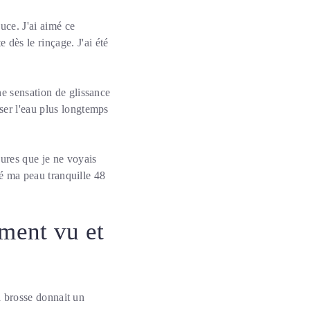
ouce. J'ai aimé ce
dès le rinçage. J'ai été
ne sensation de glissance
ser l'eau plus longtemps
pures que je ne voyais
ssé ma peau tranquille 48
iment vu et
La brosse donnait un