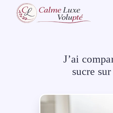
Aller
au
contenu
J’ai compa
sucre sur