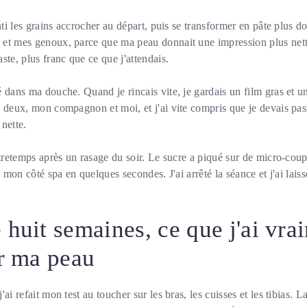
nti les grains accrocher au départ, puis se transformer en pâte plus d
et mes genoux, parce que ma peau donnait une impression plus nette 
ste, plus franc que ce que j'attendais.
 dans ma douche. Quand je rincais vite, je gardais un film gras et u
 deux, mon compagnon et moi, et j'ai vite compris que je devais pas
nette.
ntretemps après un rasage du soir. Le sucre a piqué sur de micro-cou
é mon côté spa en quelques secondes. J'ai arrêté la séance et j'ai lai
 huit semaines, ce que j'ai vra
ur ma peau
ai refait mon test au toucher sur les bras, les cuisses et les tibias. 