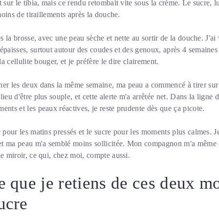
 sur le tibia, mais ce rendu retombait vite sous la crème. Le sucre, l
 moins de tiraillements après la douche.
ès la brosse, avec une peau sèche et nette au sortir de la douche. J'ai 
 épaisses, surtout autour des coudes et des genoux, après 4 semaine
la cellulite bouger, et je préfère le dire clairement.
ner les deux dans la même semaine, ma peau a commencé à tirer sur
ieu d'être plus souple, et cette alerte m'a arrêtée net. Dans la ligne 
ents et les peaux réactives, je reste prudente dès que ça picote.
e pour les matins pressés et le sucre pour les moments plus calmes. Je
et ma peau m'a semblé moins sollicitée. Mon compagnon m'a même d
le miroir, ce qui, chez moi, compte aussi.
e que je retiens de ces deux mo
ucre