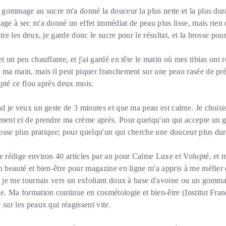
e gommage au sucre m'a donné la douceur la plus nette et la plus dura
age à sec m'a donné un effet immédiat de peau plus lisse, mais rien de
tre les deux, je garde donc le sucre pour le résultat, et la brosse pour
et un peu chauffante, et j'ai gardé en tête le matin où mes tibias ont
 ma main, mais il peut piquer franchement sur une peau rasée de prè
cepté ce flou après deux mois.
nd je veux un geste de 3 minutes et que ma peau est calme. Je choisis 
ement et de prendre ma crème après. Pour quelqu'un qui accepte un g
brosse plus pratique; pour quelqu'un qui cherche une douceur plus dura
e rédige environ 40 articles par an pour Calme Luxe et Volupté, et m
n beauté et bien-être pour magazine en ligne m'a appris à me méfier 
e, je me tournais vers un exfoliant doux à base d'avoine ou un gomm
e. Ma formation continue en cosmétologie et bien-être (Institut Fran
 sur les peaux qui réagissent vite.