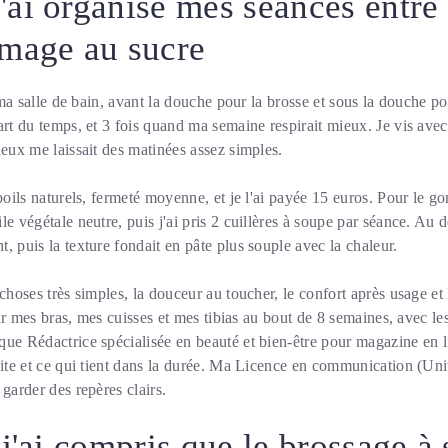
ai organisé mes séances entre
mage au sucre
s ma salle de bain, avant la douche pour la brosse et sous la douche pour
part du temps, et 3 fois quand ma semaine respirait mieux. Je vis a
deux me laissait des matinées assez simples.
 poils naturels, fermeté moyenne, et je l'ai payée 15 euros. Pour le 
e végétale neutre, puis j'ai pris 2 cuillères à soupe par séance. Au d
, puis la texture fondait en pâte plus souple avec la chaleur.
 choses très simples, la douceur au toucher, le confort après usage et
 sur mes bras, mes cuisses et mes tibias au bout de 8 semaines, avec l
ue Rédactrice spécialisée en beauté et bien-être pour magazine en l
uite et ce qui tient dans la durée. Ma Licence en communication (Uni
garder des repères clairs.
j'ai compris que le brossage à 