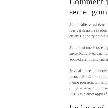
Comment j'
sec et gom
J'ai installé le test dan
fois par semaine la plu
enfants, et ce rythme à 
J'ai choisi une brosse à
sucre blanc avec une huil
accrochaient franchement
Je voulais mesurer trois
peau. J'ai refait le test
même pression. En tant q
que je ressens tout de s
2010) m'a aussi appris à 
Le jour où 