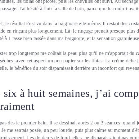
nutes, les tibias ont picoté, puis les chevilles ont suivi. Au séchage, 
passage. J'ai hésité à finir la salle de bain, parce que le confort avai
l, le résultat s'est vu dans la baignoire elle-même. Il restait des crist
nde en rinçant plus longuement. Là, le rinçage prenait presque plus d
tité à 1 tasse bien tassée dans ma baignoire, et la sensation granuleu
ester trop longtemps me coûtait la peau plus qu'il ne m'apportait du 
sèches, avec cet aspect un peu papier sur les tibias. La crème riche 
lle, le bénéfice du soir disparaissait derrière un inconfort qui reven
 six à huit semaines, j’ai comp
vraiment
 pas dès le premier bain. Il se dessinait après 2 ou 3 séances, quand
 Je me sentais posée, un peu lourde, puis plus calme au moment d'ét
dormissement. Les douleurs de fond, elles, ne disparaissaient pas pour