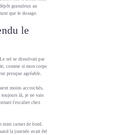
t dépôt granuleux au
utant que le dosage.
endu le
 Le sel se dissolvait par
nette, comme si mon corps
deur presque agréable.
laient moins accrochés,
toujours là, je ne vais
ntant l'escalier chez
n mini carnet de bord.
and la journée avait été