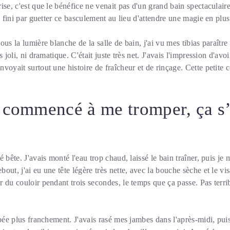
ise, c'est que le bénéfice ne venait pas d'un grand bain spectaculai
i fini par guetter ce basculement au lieu d'attendre une magie en plus
us la lumière blanche de la salle de bain, j'ai vu mes tibias paraître
 joli, ni dramatique. C'était juste très net. J'avais l'impression d'avoi
voyait surtout une histoire de fraîcheur et de rinçage. Cette petite c
 commencé à me tromper, ça s’
 bête. J'avais monté l'eau trop chaud, laissé le bain traîner, puis je m
out, j'ai eu une tête légère très nette, avec la bouche sèche et le v
 du couloir pendant trois secondes, le temps que ça passe. Pas terri
pée plus franchement. J'avais rasé mes jambes dans l'après-midi, puis 