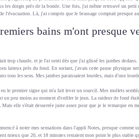
sous les doigts près de la bonde. Une fois, j'ai même retrouvé un peti
 de l'évacuation. Là, j'ai compris que le brassage comptait presque a
remiers bains m'ont presque v
ait trop chaude, et je l'ai senti dès que j'ai glissé les jambes dedans.
n peu laiteux près du fond. En sortant, j'avais cette pause physique 
dans tous les sens. Mes jambes paraissaient lourdes, mais d'une lour
 eu le premier signe qui m'a fait lever un sourcil. Mes mollets semb
t un peu moins au moment d'enfiler le jean. La raideur de fond était 
 Mais elle s'était desserrée juste assez pour que je le remarque en mo
commencé à noter mes sensations dans l'appli Notes, presque comme u
t mieux que 20, et 18 minutes restaient mon point le plus stable qu