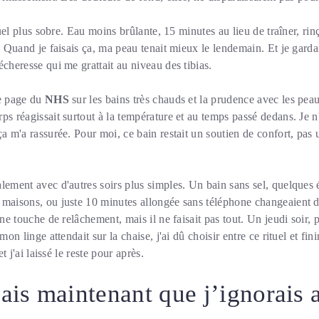
ituel plus sobre. Eau moins brûlante, 15 minutes au lieu de traîner, ri
s. Quand je faisais ça, ma peau tenait mieux le lendemain. Et je garda
écheresse qui me grattait au niveau des tibias.
ne page du
NHS
sur les bains très chauds et la prudence avec les pea
ps réagissait surtout à la température et au temps passé dedans. Je n'
ça m'a rassurée. Pour moi, ce bain restait un soutien de confort, pas
lement avec d'autres soirs plus simples. Un bain sans sel, quelques
 maisons, ou juste 10 minutes allongée sans téléphone changeaient 
une touche de relâchement, mais il ne faisait pas tout. Un jeudi soir, 
mon linge attendait sur la chaise, j'ai dû choisir entre ce rituel et finir 
et j'ai laissé le reste pour après.
sais maintenant que j’ignorais 