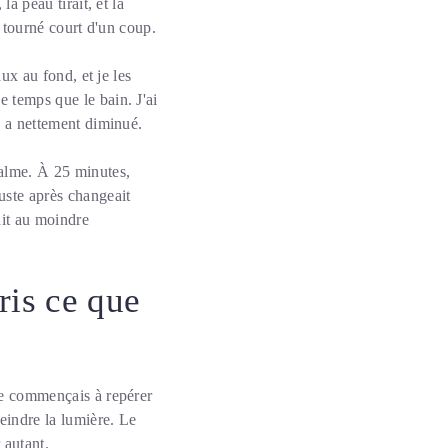
la peau tirait, et la
t tourné court d'un coup.
aux au fond, et je les
e temps que le bain. J'ai
se a nettement diminué.
calme. À 25 minutes,
juste après changeait
ait au moindre
ris ce que
 je commençais à repérer
eindre la lumière. Le
 autant.