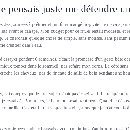
je pensais juste me détendre u
rès des journées à piétiner et un dîner mangé trop vite. Je n'avais ja
sas avant le canapé. Mon budget pour ce rituel restait modeste, et l
ap. Je cherchais quelque chose de simple, sans mousse, sans parfum l
e d'entrer dans l'eau.
'essayer pendant 6 semaines, c'était la promesse d'un geste bête et n
 mieux tomber dans le sommeil, pas refaire mon corps. Le côté sans c
ccroche les cheveux, pas de rinçage de salle de bain pendant une heu
, j'ai compris que le vrai sujet n'était pas le sel seul. La température,
je restais à 15 minutes, le bain me posait vraiment. Quand je dépass
e ramollie. Ce détail m'a frappée très vite, alors que je m'attendais
sses poignées, puis je brassais avec la main jusqu'au bord opposé. Q